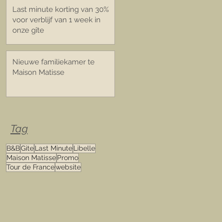
Last minute korting van 30%
voor verblijf van 1 week in
onze gîte
Nieuwe familiekamer te
Maison Matisse
Tag
B&B
Gite
Last Minute
Libelle
Maison Matisse
Promo
Tour de France
website