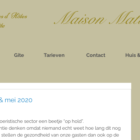
Mais
on Mat
 d' Hôtes
e
Gite
Tarieven
Contact
Huis 
 & mei 2020
toeristische sector een beetje “op hold”.
ntie denken omdat niemand echt weet hoe lang dit nog 
s stellen de gezondheid van onze gasten dan ook op de 