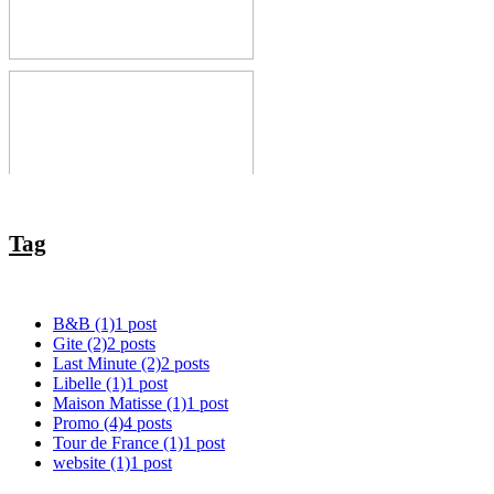
gîte
Last minute
korting van 30%
voor verblijf van
1 week in onze
gîte
Nieuwe
familiekamer te
Maison Matisse
Tag
B&B
(1)
1 post
Gite
(2)
2 posts
Last Minute
(2)
2 posts
Libelle
(1)
1 post
Maison Matisse
(1)
1 post
Promo
(4)
4 posts
Tour de France
(1)
1 post
website
(1)
1 post