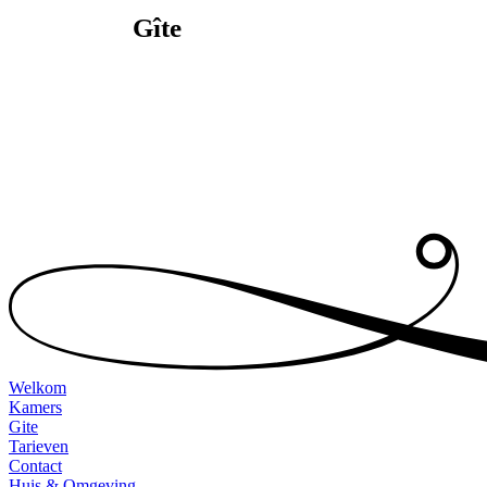
Gîte
Welkom
Kamers
Gite
Tarieven
Contact
Huis & Omgeving