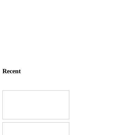
Recent
Last minute
korting van 30%
voor verblijf van
1 week in onze