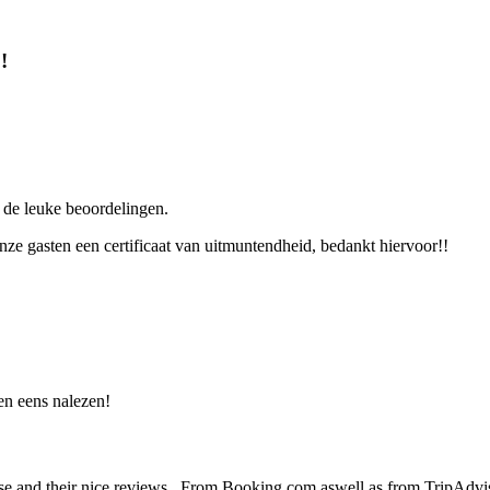
!
 de leuke beoordelingen.
e gasten een certificaat van uitmuntendheid, bedankt hiervoor!!
en eens nalezen!
sse and their nice reviews , From Booking.com aswell as from TripAdviso