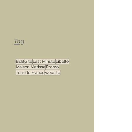
Tag
B&B
Gite
Last Minute
Libelle
Maison Matisse
Promo
Tour de France
website
.