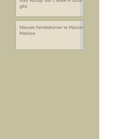
Last minute korting van 30%
voor verblijf van 1 week in onze
gîte
Nieuwe familiekamer te Maison
Matisse