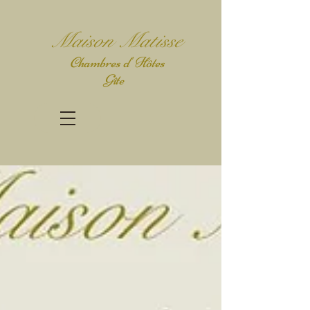
Mais
on Matisse
Chambres d' Hôtes
Gîte