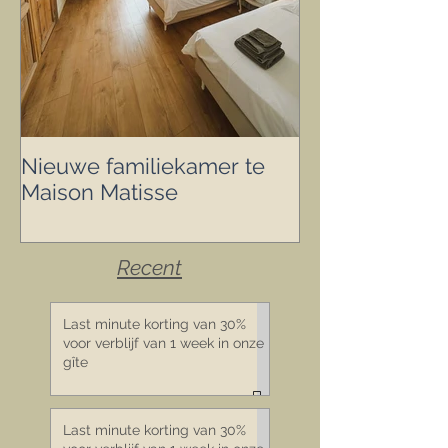
Nieuwe familiekamer te
We staan in de 
Maison Matisse
Recent
Last minute korting van 30%
voor verblijf van 1 week in onze
gîte