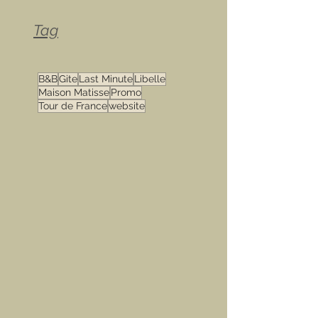
Tag
B&B
Gite
Last Minute
Libelle
Maison Matisse
Promo
Tour de France
website
.