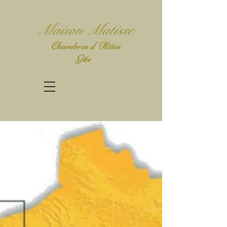
Mais
on Matisse
Chambres d' Hôtes
Gîte