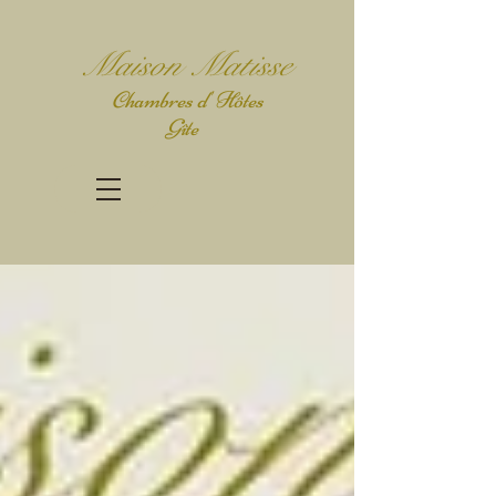
Mais
on Matisse
Chambres d' Hôtes
Gîte