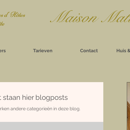
Mais
on Mat
 d' Hôtes
e
rs
Tarieven
Contact
Huis 
 staan hier blogposts
rken andere categorieën in deze blog.