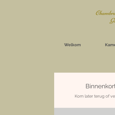
Chambres
Gît
Welkom
Kame
Binnenkort
Kom later terug of ve