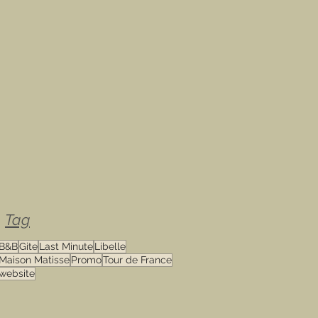
Tag
B&B
Gite
Last Minute
Libelle
Maison Matisse
Promo
Tour de France
website